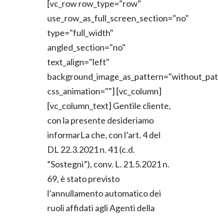
[vc_row row_type="row"
use_row_as_full_screen_section="no"
type="full_width"
angled_section="no"
text_align="left"
background_image_as_pattern="without_pat
css_animation=""] [vc_column]
[vc_column_text] Gentile cliente,
con la presente desideriamo
informarLa che, con l’art. 4 del
DL 22.3.2021 n. 41 (c.d.
“Sostegni”), conv. L. 21.5.2021 n.
69, è stato previsto
l’annullamento automatico dei
ruoli affidati agli Agenti della