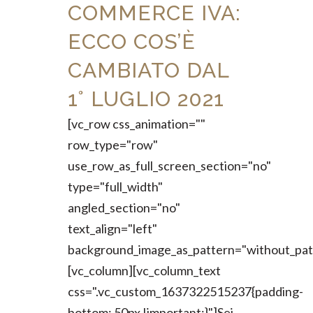
COMMERCE IVA:
ECCO COS’È
CAMBIATO DAL
1° LUGLIO 2021
[vc_row css_animation=""
row_type="row"
use_row_as_full_screen_section="no"
type="full_width"
angled_section="no"
text_align="left"
background_image_as_pattern="without_pat
[vc_column][vc_column_text
css=".vc_custom_1637322515237{padding-
bottom: 50px !important;}"]Sei