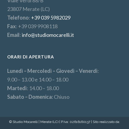
Viale Verdi 88/B
23807 Merate (LC)
Telefono
:
+39 039 5982029
Fax
: +39 039 9908118
Email
:
info@studiomocarelli.it
ORARI DI APERTURA
Lunedì – Mercoledì – Giovedì – Venerdì
:
9.00 – 13.00 e 14.00 – 18.00
Martedì
: 14.00 – 18.00
Sabato – Domenica:
Chiuso
© Studio Mocarelli | Merate (LC) | P.Iva: 02616160137 | Sito realizzato da: