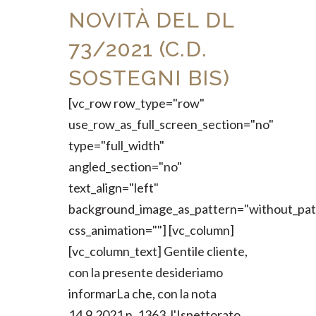
NOVITÀ DEL DL
73/2021 (C.D.
SOSTEGNI BIS)
[vc_row row_type="row"
use_row_as_full_screen_section="no"
type="full_width"
angled_section="no"
text_align="left"
background_image_as_pattern="without_pat
css_animation=""] [vc_column]
[vc_column_text] Gentile cliente,
con la presente desideriamo
informarLa che, con la nota
14.9.2021 n. 1363, l'Ispettorato