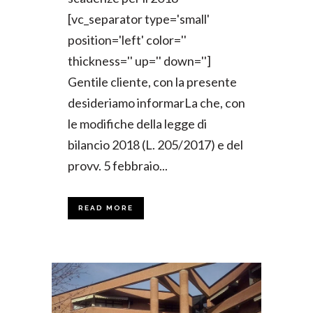
[vc_separator type='small'
position='left' color=''
thickness='' up='' down='']
Gentile cliente, con la presente
desideriamo informarLa che, con
le modifiche della legge di
bilancio 2018 (L. 205/2017) e del
provv. 5 febbraio...
READ MORE