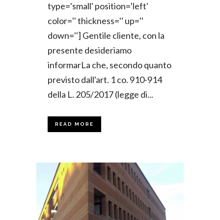
type='small' position='left'
color='' thickness='' up=''
down=''] Gentile cliente, con la
presente desideriamo
informarLa che, secondo quanto
previsto dall'art. 1 co. 910-914
della L. 205/2017 (legge di...
READ MORE