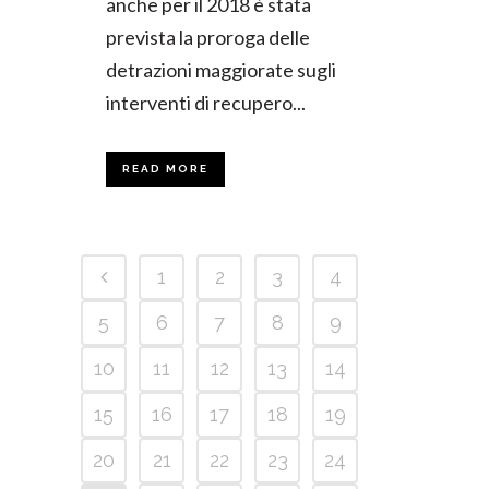
anche per il 2018 è stata
prevista la proroga delle
detrazioni maggiorate sugli
interventi di recupero...
READ MORE
1
2
3
4
5
6
7
8
9
10
11
12
13
14
15
16
17
18
19
20
21
22
23
24