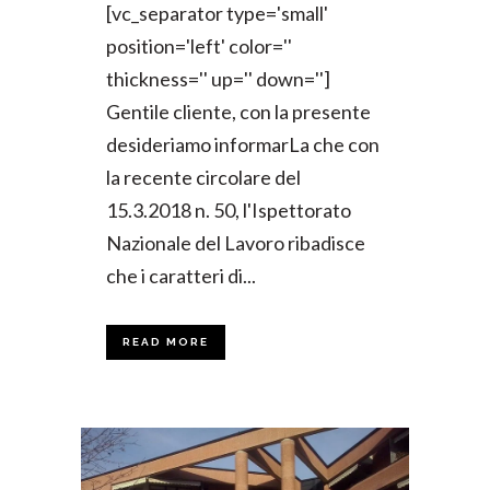
[vc_separator type='small'
position='left' color=''
thickness='' up='' down='']
Gentile cliente, con la presente
desideriamo informarLa che con
la recente circolare del
15.3.2018 n. 50, l'Ispettorato
Nazionale del Lavoro ribadisce
che i caratteri di...
READ MORE