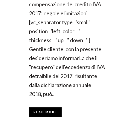
compensazione del credito IVA
2017: regole e limitazioni
[vc_separator type='small'
position='left' color=''
thickness='' up='' down='']
Gentile cliente, con la presente
desideriamo informarLa che il
"recupero" dell'eccedenza di IVA
detraibile del 2017, risultante
dalla dichiarazione annuale
2018, può...
READ MORE