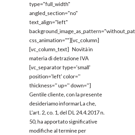
type="full_width"
angled_section="no"
text_align="left"
background_image_as_pattern="without_pat
css_animation=""][vc_column]
[vc_column_text] Novità in
materia di detrazione IVA
[vc_separator type='small'
position='left' color=''
thickness='' up='' down='']
Gentile cliente, con la presente
desideriamo informarLa che,
L’art. 2, co. 1, del DL 24.4.2017 n.
50, ha apportato significative
modifiche al termine per