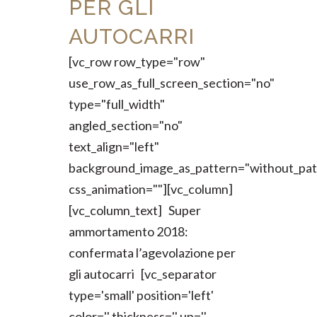
PER GLI
AUTOCARRI
[vc_row row_type="row"
use_row_as_full_screen_section="no"
type="full_width"
angled_section="no"
text_align="left"
background_image_as_pattern="without_pat
css_animation=""][vc_column]
[vc_column_text] Super
ammortamento 2018:
confermata l’agevolazione per
gli autocarri [vc_separator
type='small' position='left'
color='' thickness='' up=''