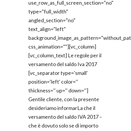
use_row_as_full_screen_section="no"
type="full_width"
angled_section="no"
text_align="left"
background_image_as_pattern="without_pat
css_animation=""][vc_column]
[vc_column_text] Le regole per il
versamento del saldo Iva 2017
[vc_separator type='small'
position='left' color=''
thickness='' up='' down='']
Gentile cliente, con la presente
desideriamo informarLa che il
versamento del saldo IVA 2017 –
che è dovuto solo se di importo