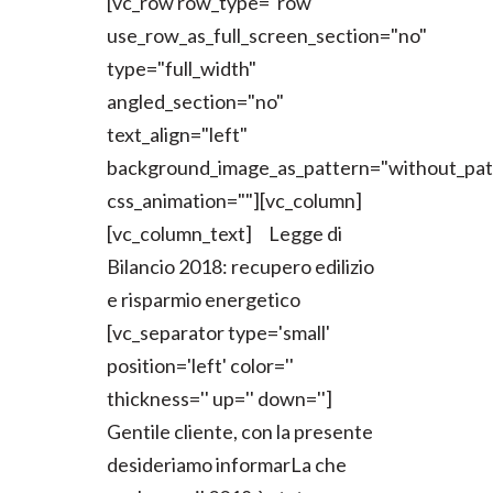
[vc_row row_type="row"
use_row_as_full_screen_section="no"
type="full_width"
angled_section="no"
text_align="left"
background_image_as_pattern="without_pat
css_animation=""][vc_column]
[vc_column_text] Legge di
Bilancio 2018: recupero edilizio
e risparmio energetico
[vc_separator type='small'
position='left' color=''
thickness='' up='' down='']
Gentile cliente, con la presente
desideriamo informarLa che