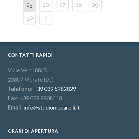
25
26
27
28
29
30
CONTATTI RAPIDI
Viale Verdi 88/B
23807 Merate (LC)
Telefono
:
+39 039 5982029
Fax
: +39 039 9908118
Email
:
info@studiomocarelli.it
ORARI DI APERTURA