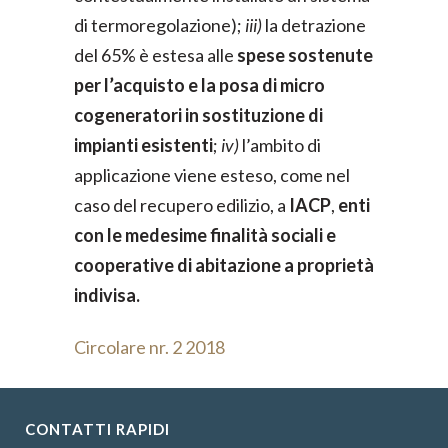
di termoregolazione);
iii)
la detrazione
del 65% è estesa alle
spese sostenute
per l’acquisto e la posa di micro
cogeneratori in sostituzione di
impianti esistenti
;
iv)
l’ambito di
applicazione viene esteso, come nel
caso del recupero edilizio, a
IACP
,
enti
con le medesime finalità sociali e
cooperative di abitazione a proprietà
indivisa.
Circolare nr. 2 2018
CONTATTI RAPIDI