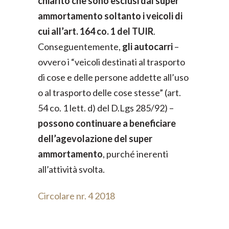
chiarito che
sono esclusi dal super
ammortamento soltanto i veicoli di
cui all’art. 164 co. 1 del TUIR
.
Conseguentemente,
gli autocarri
–
ovvero i “veicoli destinati al trasporto
di cose e delle persone addette all’uso
o al trasporto delle cose stesse” (art.
54 co. 1 lett. d) del D.Lgs 285/92) –
possono continuare a beneficiare
dell’agevolazione del super
ammortamento
, purché inerenti
all’attività svolta.
Circolare nr. 4 2018