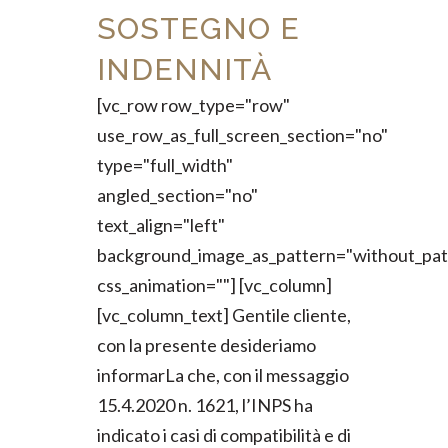
SOSTEGNO E
INDENNITÀ
[vc_row row_type="row"
use_row_as_full_screen_section="no"
type="full_width"
angled_section="no"
text_align="left"
background_image_as_pattern="without_pat
css_animation=""] [vc_column]
[vc_column_text] Gentile cliente,
con la presente desideriamo
informarLa che, con il messaggio
15.4.2020 n. 1621, l’INPS ha
indicato i casi di compatibilità e di