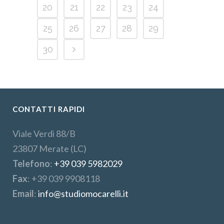
20
21
22
23
24
25
26
27
28
29
30
CONTATTI RAPIDI
Viale Verdi 88/B
23807 Merate (LC)
Telefono
:
+39 039 5982029
Fax
: +39 039 9908118
Email
:
info@studiomocarelli.it