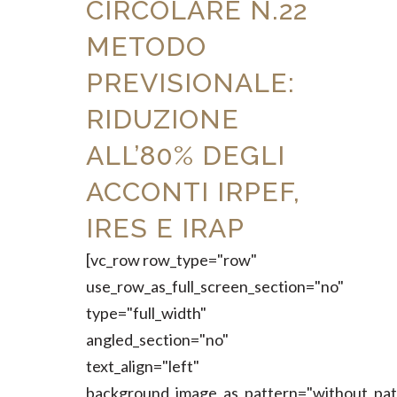
CIRCOLARE N.22
METODO
PREVISIONALE:
RIDUZIONE
ALL’80% DEGLI
ACCONTI IRPEF,
IRES E IRAP
[vc_row row_type="row"
use_row_as_full_screen_section="no"
type="full_width"
angled_section="no"
text_align="left"
background_image_as_pattern="without_pat