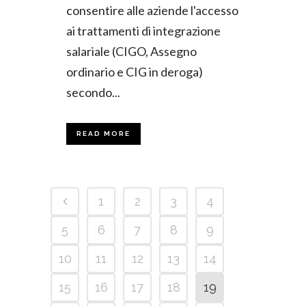
consentire alle aziende l'accesso
ai trattamenti di integrazione
salariale (CIGO, Assegno
ordinario e CIG in deroga)
secondo...
READ MORE
1
2
3
4
5
6
7
8
9
10
11
12
13
14
15
16
17
18
19