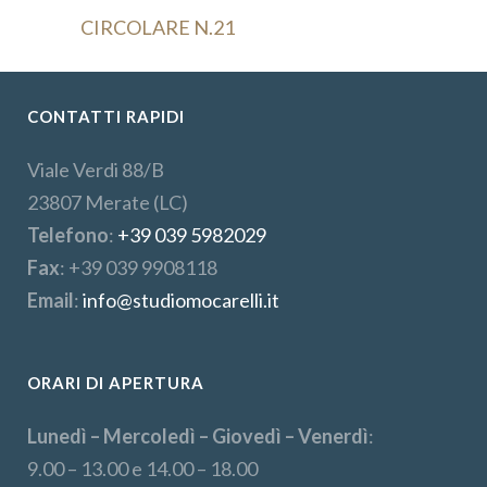
CIRCOLARE N.21
CONTATTI RAPIDI
Viale Verdi 88/B
23807 Merate (LC)
Telefono
:
+39 039 5982029
Fax
: +39 039 9908118
Email
:
info@studiomocarelli.it
ORARI DI APERTURA
Lunedì – Mercoledì – Giovedì – Venerdì
:
9.00 – 13.00 e 14.00 – 18.00