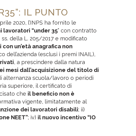
35”: IL PUNTO
rile 2020, l’INPS ha fornito le
i lavoratori “under 35
” con contratto
00 ss. della L. 205/2017 e modificato
i con un’età anagrafica non
o dell’azienda (esclusi i premi INAIL),
rivati
, a prescindere dalla natura
 mesi dall’acquisizione del titolo di
di alternanza scuola/lavoro o periodi
a superiore, il certificato di
ecisato che
il beneficio non è
ormativa vigente, limitatamente al
unzione dei lavoratori disabili
; ii)
ione NEET”
; iv)
il nuovo incentivo “IO