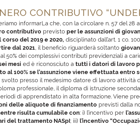
ONERO CONTRIBUTIVO “UNDER
riamo informarLa che, con la circolare n. 57 del 28 ap
ro contributivo
previsto
per le assunzioni di giovan
l corso del 2019 e 2020,
disciplinato dall’art. 1 co. 1
tire dal 2021
, il beneficio riguarderà soltanto
giovan
al 50% dei complessivi contributi previdenziali a caric
sei mesi
ed è riconosciuto a
tutti i datori di lavoro p
 al 100% se l’assunzione viene effettuata entro sei
svolto presso il medesimo datore di lavoro attività 
iploma professionale, il diploma di istruzione secondari
eriodi di apprendistato in alta formazione. Viene pr
ioni delle aliquote di finanziamento
previsti dalla n
entre risulta cumulabile con
: i) l’incentivo per
l’ass
iari del trattamento NASpI
; iii)
l’incentivo “Occupaz