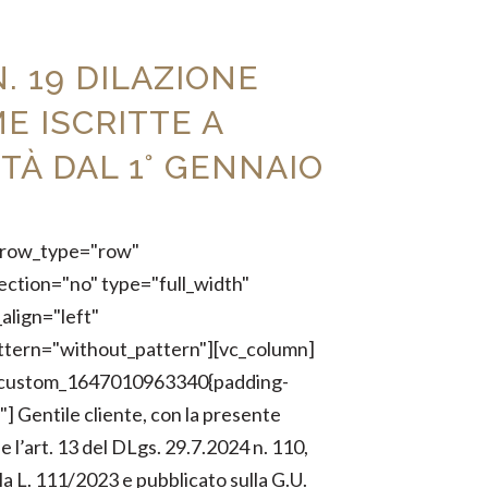
. 19 DILAZIONE
E ISCRITTE A
TÀ DAL 1° GENNAIO
" row_type="row"
ection="no" type="full_width"
align="left"
tern="without_pattern"][vc_column]
c_custom_1647010963340{padding-
] Gentile cliente, con la presente
 l’art. 13 del DLgs. 29.7.2024 n. 110,
a L. 111/2023 e pubblicato sulla G.U.