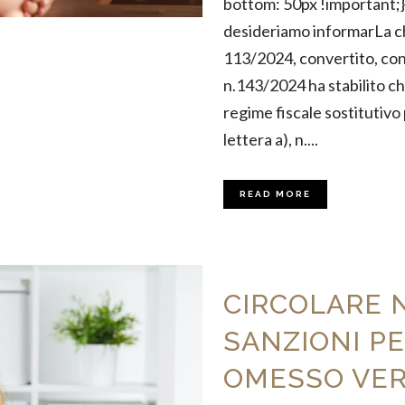
bottom: 50px !important;}"
desideriamo informarLa che
113/2024, convertito, con
n.143/2024 ha stabilito ch
regime fiscale sostitutivo 
lettera a), n....
READ MORE
CIRCOLARE N
SANZIONI PE
OMESSO VE