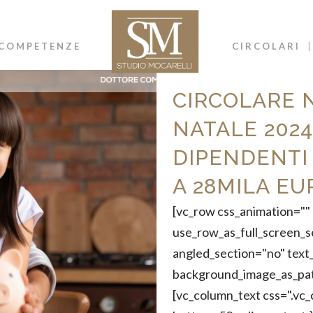
COMPETENZE
CIRCOLARI
CIRCOLARE N
NATALE 2024
DIPENDENTI
A 28MILA EU
[vc_row css_animation="
use_row_as_full_screen_s
angled_section="no" text_
background_image_as_pat
[vc_column_text css=".v