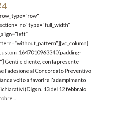
24
" row_type="row"
ection="no" type="full_width"
align="left"
tern="without_pattern"][vc_column]
c_custom_1647010963340{padding-
] Gentile cliente, con la presente
he l’adesione al Concordato Preventivo
liance volto a favorire l’adempimento
chiarativi (Dlgs n. 13 del 12 febbraio
tobre...