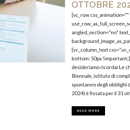
OTTOBRE 20
[vc_row css_animation="
use_row_as_full_screen_s
angled_section="no" text_
background_image_as_pat
[vc_column_text css=".v
bottom: 50px !important;}"
desideriamo ricordarLe c
Biennale, istituto di comp
spontaneo degli obblighi di
2024) è fissata per il 31 ot
READ MORE