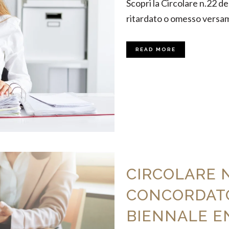
Scopri la Circolare n.22 d
ritardato o omesso versame
READ MORE
CIRCOLARE N
CONCORDAT
BIENNALE EN