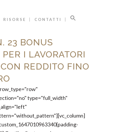
RISORSE
CONTATTI
. 23 BONUS
 PER I LAVORATORI
 CON REDDITO FINO
RO
" row_type="row"
ection="no" type="full_width"
align="left"
tern="without_pattern"][vc_column]
c_custom_1647010963340{padding-