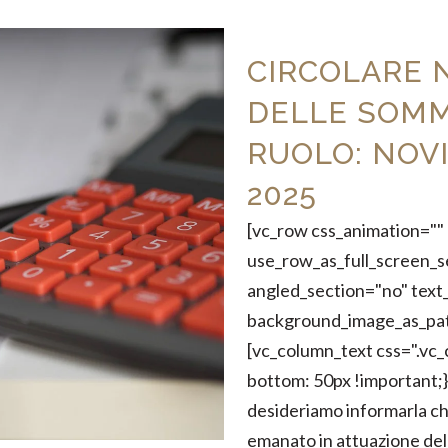
CIRCOLARE N
DELLE SOMM
RUOLO: NOVI
2025
[vc_row css_animation="
use_row_as_full_screen_s
angled_section="no" text_
background_image_as_pat
[vc_column_text css=".v
bottom: 50px !important;}"
desideriamo informarla che
emanato in attuazione dell