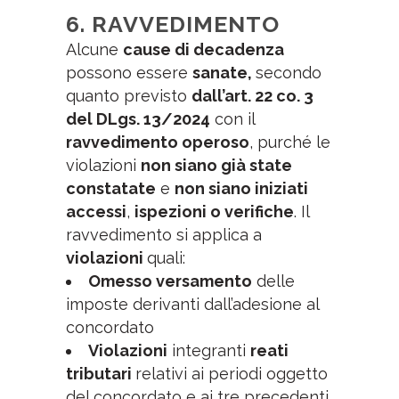
6. RAVVEDIMENTO
Alcune
cause di decadenza
possono essere
sanate,
secondo
quanto previsto
dall’art. 22 co. 3
del DLgs. 13/2024
con il
ravvedimento operoso
, purché le
violazioni
non siano già state
constatate
e
non siano iniziati
accessi
,
ispezioni o verifiche
. Il
ravvedimento si applica a
violazioni
quali:
Omesso versamento
delle
imposte derivanti dall’adesione al
concordato
Violazioni
integranti
reati
tributari
relativi ai periodi oggetto
del concordato e ai tre precedenti