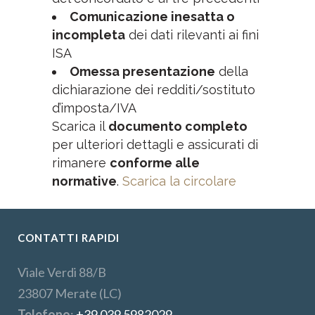
Comunicazione inesatta o
incompleta
dei dati rilevanti ai fini
ISA
Omessa presentazione
della
dichiarazione dei redditi/sostituto
d’imposta/IVA
Scarica il
documento completo
per ulteriori dettagli e assicurati di
rimanere
conforme alle
normative
.
Scarica la circolare
CONTATTI RAPIDI
Viale Verdi 88/B
23807 Merate (LC)
Telefono
:
+39 039 5982029