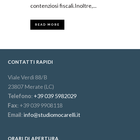
contenziosi fiscali.Inoltre,...
READ MORE
CONTATTI RAPIDI
Viale Verdi 88/B
23807 Merate (LC)
Telefono
:
+39 039 5982029
Fax
: +39 039 9908118
Email
:
info@studiomocarelli.it
ORARI DI APERTURA