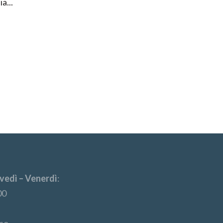
a...
vedì – Venerdì
:
00