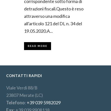
corrispondente sotto forma di
detrazioni fiscali.Questo è reso
attraverso una modifica
all'articolo 121 del DL n. 34 del
19.05.2020.A...
READ MORE
CONTATTI RAPIDI
Viale Verdi 88/B
23807 Merate (LC)
Telefono
:
+39 039 5982029
Fax
: +39 039 9908118