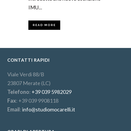
IMU...
READ MORE
CONTATTI RAPIDI
Viale Verdi 88/B
23807 Merate (LC)
Telefono
:
+39 039 5982029
Fax
: +39 039 9908118
Email
:
info@studiomocarelli.it