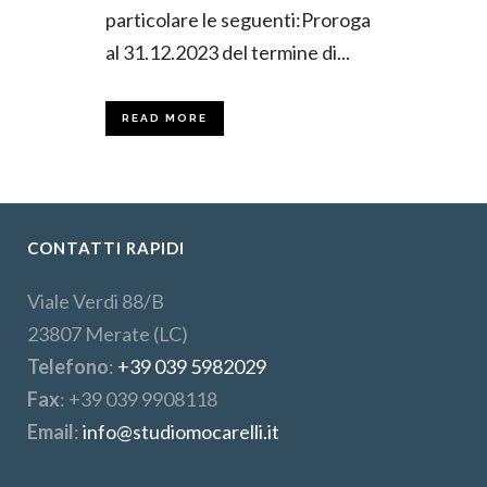
particolare le seguenti:Proroga
al 31.12.2023 del termine di...
READ MORE
CONTATTI RAPIDI
Viale Verdi 88/B
23807 Merate (LC)
Telefono
:
+39 039 5982029
Fax
: +39 039 9908118
Email
:
info@studiomocarelli.it