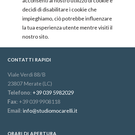
acconsenti al nostro utilizzo di cookie e
decidi di disabilitare i cookie che
impieghiamo, ciò potrebbe influenzare
la tua esperienza utente mentre visiti il
nostro sito.
CONTATTI RAPIDI
Viale Verdi 88/B
23807 Merate (LC)
Telefono
:
+39 039 5982029
Fax
: +39 039 9908118
Email
:
info@studiomocarelli.it
ORARI DI APERTURA