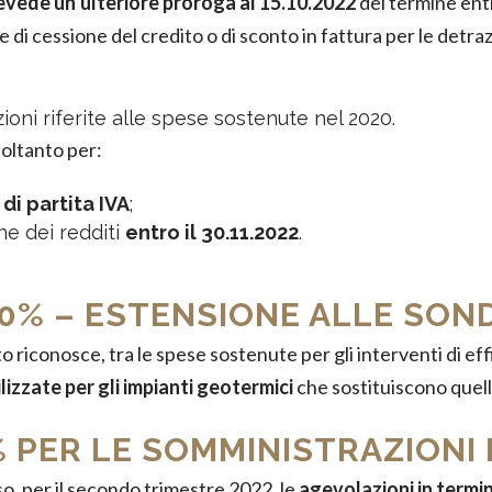
evede un’ulteriore proroga al 15.10.2022
del termine ent
di cessione del credito o di sconto in fattura per le detrazi
ioni riferite alle spese sostenute nel 2020.
soltanto per:
 di partita IVA
;
ne dei redditi
entro il 30.11.2022
.
0% – ESTENSIONE ALLE SON
to riconosce, tra le spese sostenute per gli interventi di e
izzate per gli impianti geotermici
che sostituiscono quelli
% PER LE SOMMINISTRAZIONI
o, per il secondo trimestre 2022, le
agevolazioni in termin