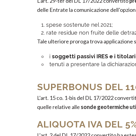
L’art. 29-ter del DL 17/2022 convertito
pr
delle Entrate la comunicazione dell’opzione 
spese sostenute nel 2021;
rate residue non fruite delle detraz
Tale ulteriore proroga trova applicazione 
i
soggetti passivi IRES e i titolari
tenuti a presentare la dichiarazio
SUPERBONUS DEL 11
L’art. 15 co. 1-bis del DL 17/2022 converti
quelle relative alle
sonde geotermiche util
ALIQUOTA IVA DEL 5
L’art. 2 del DL 17/2022 convertito ha estes