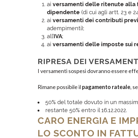
ai
versamenti delle ritenute alla 
dipendente
(di cui agli artt. 23 e
ai
versamenti dei contributi previ
adempimenti);
all’
IVA
;
ai
versamenti delle imposte sui r
RIPRESA DEI VERSAMENT
I versamenti sospesi dovranno essere effett
Rimane possibile il
pagamento rateale
, s
50% del totale dovuto in un massimo 
restante 50% entro il 16.12.2022.
CARO ENERGIA E IMP
LO SCONTO IN FATTUR