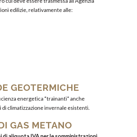
ro cui deve essere trasmessa all’Agenzia
oni edilizie, relativamente alle:
DE GEOTERMICHE
fficienza energetica “trainanti” anche
 di climatizzazione invernale esistenti.
 DI GAS METANO
i di aliquota IVA per le somministrazioni