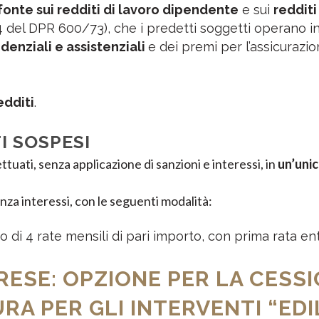
fonte sui redditi di lavoro dipendente
e sui
redditi
 24 del DPR 600/73), che i predetti soggetti operano in q
denziali e assistenziali
e dei premi per l’assicurazio
edditi
.
I SOSPESI
uati, senza applicazione di sanzioni e interessi, in
un’unic
enza interessi, con le seguenti modalità:
di 4 rate mensili di pari importo, con prima rata entro
RESE: OPZIONE PER LA CESS
A PER GLI INTERVENTI “EDIL