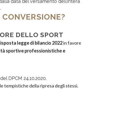
 dalla data del versamento dell’intera
.
I CONVERSIONE?
TORE DELLO SPORT
sposta legge di bilancio 2022
in favore
età sportive professionistiche e
i del DPCM 24.10.2020.
le tempistiche della ripresa degli stessi.