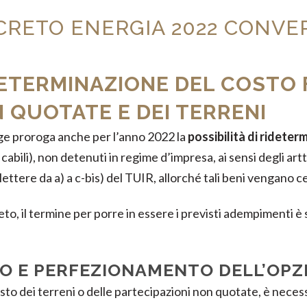
CRETO ENERGIA 2022 CONVER
ETERMINAZIONE DEL COSTO 
 QUOTATE E DEI TERRENI
gge proroga anche per l’anno 2022 la
possibilità di rideter
icabili), non detenuti in regime d’impresa, ai sensi degli artt.
 lettere da a) a c-bis) del TUIR, allorché tali beni vengano c
to, il termine per porre in essere i previsti adempimenti è
SO E PERFEZIONAMENTO DELL’OPZ
sto dei terreni o delle partecipazioni non quotate, è neces