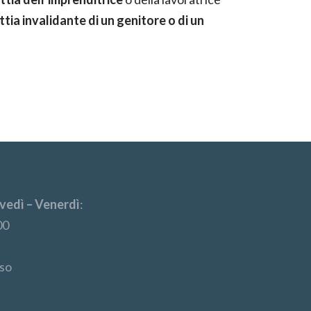
ttia invalidante di un genitore o di un
vedì – Venerdì
:
00
so