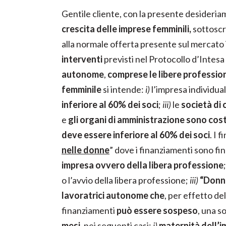
Gentile cliente, con la presente desideri
crescita delle imprese femminili,
sottoscri
alla normale offerta presente sul mercato in
interventi
previsti nel Protocollo d’Intesa
autonome
,
comprese le libere professio
femminile
si intende:
i)
l’impresa individuale
inferiore al 60% dei soci
;
iii)
le
società di 
e
gli organi di amministrazione
sono cost
deve essere inferiore al 60% dei soci
. I 
nelle donne
” dove i finanziamenti sono fin
impresa ovvero della libera professione
o l’avvio della libera professione;
iii)
“Donne
lavoratrici autonome che
, per effetto del
finanziamenti
può essere sospeso
, una s
mesi,
nei seguenti casi:
i)
maternità dell’i