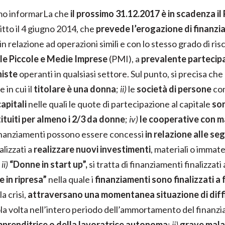
amo informarLa che
il prossimo 31.12.2017 è in scadenza i
tto il 4 giugno 2014, che
prevede l’erogazione di finanzi
 relazione ad operazioni simili e con lo stesso grado di ris
le Piccole e Medie Imprese
(PMI), a
prevalente partecipa
niste
operanti in qualsiasi settore. Sul punto, si precisa che
 in cui il
titolare è una donna
;
ii)
le
società di persone
co
capitali
nelle quali le quote di partecipazione al capitale
son
ituiti per almeno i 2/3 da donne
;
iv)
le cooperative con m
finanziamenti possono essere concessi
in relazione alle se
alizzati a
realizzare nuovi investimenti
, materiali o immate
;
ii)
“Donne in start up”,
si tratta di finanziamenti finalizzat
 in ripresa”
nella quale i
finanziamenti sono finalizzati a 
la crisi,
attraversano una momentanea situazione di diff
ola volta nell’intero periodo dell’ammortamento del finan
mprenditrice o della lavoratrice autonoma
;
ii)
grave malat