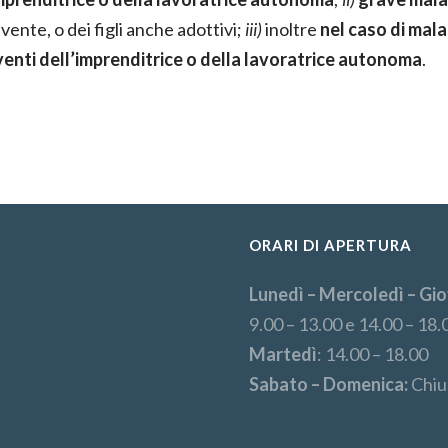
ente, o dei figli anche adottivi;
iii)
inoltre
nel caso di mala
iventi dell’imprenditrice o della lavoratrice autonoma
.
ORARI DI APERTURA
Lunedì – Mercoledì – Gio
9.00 – 13.00 e 14.00 – 18.
Martedì
: 14.00 – 18.00
Sabato – Domenica:
Chiu