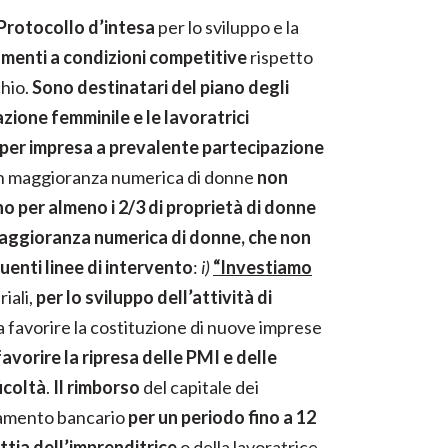
l Protocollo d’intesa
per lo sviluppo e la
amenti a condizioni competitive
rispetto
chio.
Sono destinatari del piano degli
zione femminile e le lavoratrici
per impresa a prevalente partecipazione
n maggioranza numerica di donne
non
o per almeno i 2/3 di proprietà di donne
aggioranza numerica di donne,
che non
guenti linee di intervento
:
i)
“Investiamo
riali,
per lo sviluppo dell’attività di
i a favorire la costituzione di nuove imprese
favorire la ripresa delle PMI e delle
icoltà
.
Il rimborso
del capitale dei
ziamento bancario
per un periodo fino a 12
tia dell’imprenditrice
o della lavoratrice