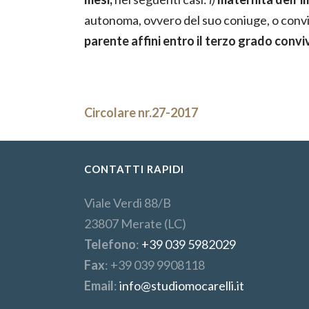
autonoma, ovvero del suo coniuge, o conviv
parente affini entro il terzo grado conv
Circolare nr.27-2017
CONTATTI RAPIDI
Viale Verdi 88/B
23807 Merate (LC)
Telefono
:
+39 039 5982029
Fax
: +39 039 9908118
Email
:
info@studiomocarelli.it