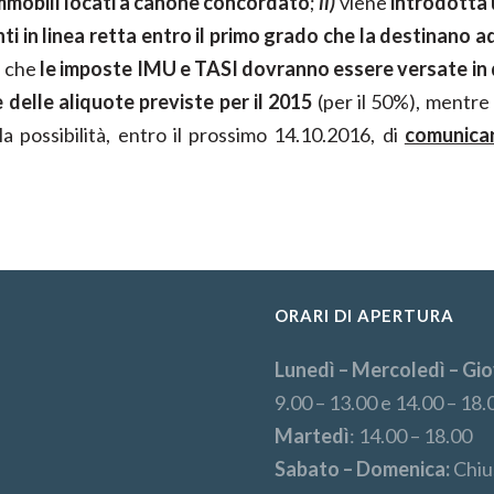
immobili locati a canone concordato
;
ii)
viene
introdotta 
i in linea retta entro il primo grado che la destinano a
a che
le imposte IMU e TASI dovranno essere versate in du
e delle aliquote previste per il 2015
(per il 50%), mentre
 possibilità, entro il prossimo 14.10.2016, di
comunicar
ORARI DI APERTURA
Lunedì – Mercoledì – Gio
9.00 – 13.00 e 14.00 – 18.
Martedì
: 14.00 – 18.00
Sabato – Domenica:
Chiu