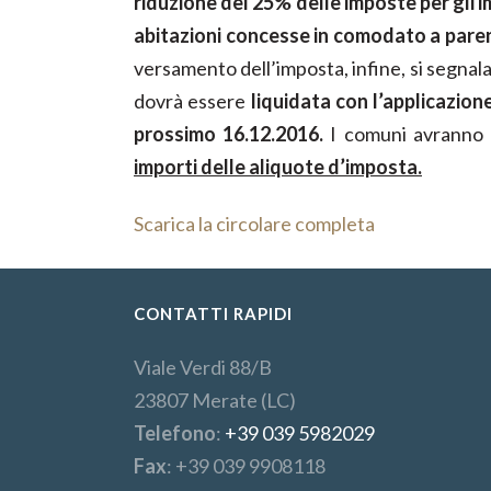
riduzione del 25% delle imposte per gli 
abitazioni concesse in comodato a parent
versamento dell’imposta, infine, si segnal
dovrà essere
liquidata con l’applicazion
prossimo 16.12.2016.
I comuni avranno la
importi delle aliquote d’imposta.
Scarica la circolare completa
CONTATTI RAPIDI
Viale Verdi 88/B
23807 Merate (LC)
Telefono
:
+39 039 5982029
Fax
: +39 039 9908118