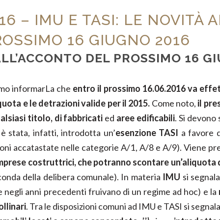
6 – IMU E TASI: LE NOVITÀ A
ROSSIMO 16 GIUGNO 2016
 ALL’ACCONTO DEL PROSSIMO 16 G
iamo informarLa che
entro il prossimo 16.06.2016 va eff
uota e le detrazioni valide per il 2015.
Come noto,
il pr
siasi titolo, di fabbricati
ed
aree edificabili
. Si devono
 stata, infatti, introdotta un’
esenzione TASI
a favore 
oni accatastate nelle categorie A/1, A/8 e A/9). Viene pre
imprese costruttrici, che potranno scontare un’aliquota
onda della delibera comunale). In materia
IMU
si segnala
e negli anni precedenti fruivano di un regime ad hoc) e la
llinari
. Tra le disposizioni comuni ad IMU e TASI si segnal