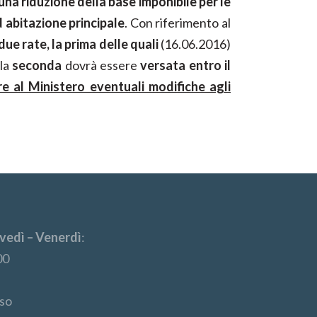
una riduzione della base imponibile per le
d abitazione principale
. Con riferimento al
e rate, la prima delle quali
(16.06.2016)
 la
seconda
dovrà essere
versata entro il
e al Ministero eventuali modifiche agli
vedì – Venerdì
:
00
so