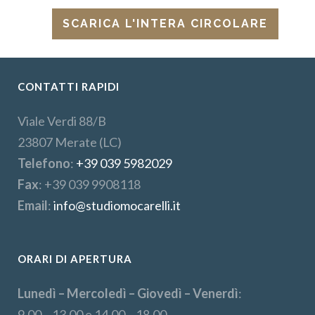
SCARICA L'INTERA CIRCOLARE
CONTATTI RAPIDI
Viale Verdi 88/B
23807 Merate (LC)
Telefono
:
+39 039 5982029
Fax
: +39 039 9908118
Email
:
info@studiomocarelli.it
ORARI DI APERTURA
Lunedì – Mercoledì – Giovedì – Venerdì
:
9.00 – 13.00 e 14.00 – 18.00