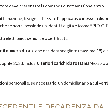
bitore deve presentare la domanda di rottamazione entro il 
ttamazione, bisogna utilizzare l’
applicativo messo a dispo
che se non si possiede un’identità digitale (come SPID, CIE,
a elettronica semplice o certificata.
e il numero di rate
che desidera scegliere (massimo 18) e r
 aprile 2023, inclusi
ulteriori carichi da rottamare
o solo a
ioni personali e, se necessario, un domiciliatario a cui verrà
ECEDENTI E DECADENZA DA