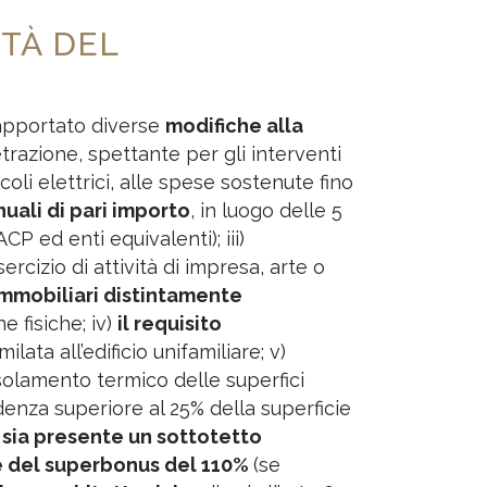
ITÀ DEL
 apportato diverse
modifiche alla
etrazione, spettante per gli interventi
icoli elettrici, alle spese sostenute fino
nuali di pari importo
, in luogo delle 5
P ed enti equivalenti); iii)
ercizio di attività di impresa, arte o
 immobiliari distintamente
 fisiche; iv)
il requisito
lata all’edificio unifamiliare; v)
 isolamento termico delle superfici
idenza superiore al 25% della superficie
 sia presente un sottotetto
are del superbonus del 110%
(se