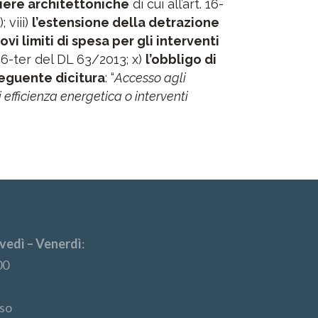
iere architettoniche
di cui all’art. 16-
 viii)
l’estensione della detrazione
vi limiti di spesa per gli interventi
t. 16-ter del DL 63/2013; x)
l’obbligo di
seguente dicitura
: “
Accesso agli
i efficienza energetica o interventi
vedì – Venerdì
:
00
so