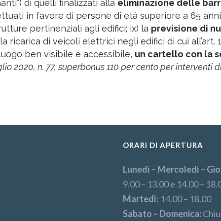
ti”) di quelli finalizzati alla
eliminazione delle barr
ettuati in favore di persone di età superiore a 65 anni);
utture pertinenziali agli edifici; ix) la
previsione di nuo
a ricarica di veicoli elettrici negli edifici di cui all’ar
luogo ben visibile e accessibile,
un cartello con la 
uglio 2020, n. 77, superbonus 110 per cento per interventi d
ORARI DI APERTURA
Lunedì – Mercoledì – Gio
9.00 – 13.00 e 14.00 – 18.
Martedì
: 14.00 – 18.00
Sabato – Domenica:
Chiu