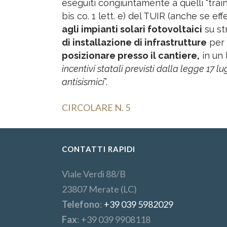
eseguiti congiuntamente a quelli “trainan
bis co. 1 lett. e) del TUIR (anche se eff
agli impianti solari fotovoltaici
su str
di installazione di infrastrutture
per l
posizionare presso il cantiere,
in un 
incentivi statali previsti dalla legge 17 l
antisismici
”.
CIRCOLARE N. 5
CONTATTI RAPIDI
Viale Verdi 88/B
23807 Merate (LC)
Telefono
:
+39 039 5982029
Fax
: +39 039 9908118