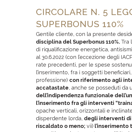
CIRCOLARE N. 5 LEGG
SUPERBONUS 110%
Gentile cliente, con la presente desi
disciplina del Superbonus 110%.
Tra l
di riqualificazione energetica, antisismi
al 30.6.2022 (con l’eccezione degli IACP 
rate precedenti, per le spese sostenute
l’inserimento, fra i soggetti beneficiari
professione)
con riferimento agli int
accatastate
, anche se posseduti da u
dell’indipendenza funzionale dell’un
l’inserimento fra gli interventi “trai
opache verticali, orizzontali e inclinat
disperdente lorda,
degli interventi d
riscaldato o meno;
vii)
l’inserimento 