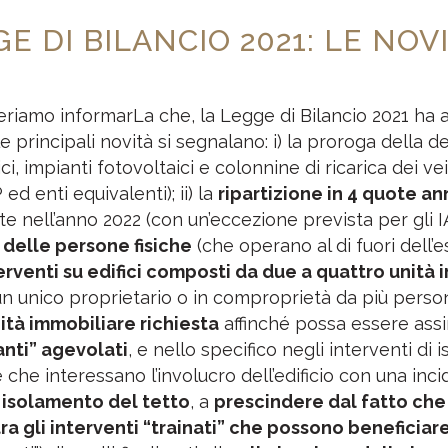
E DI BILANCIO 2021: LE NOV
deriamo informarLa che, la Legge di Bilancio 2021 ha
e principali novità si segnalano: i) la proroga della d
ci, impianti fotovoltaici e colonnine di ricarica dei ve
ed enti equivalenti); ii) la
ripartizione in 4 quote an
 nell’anno 2022 (con un’eccezione prevista per gli IAC
,
delle persone fisiche
(che operano al di fuori dell’es
erventi su edifici composti da due a quattro unità
n unico proprietario o in comproprietà da più persone
ità immobiliare richiesta
affinché possa essere assimi
nanti” agevolati
, e nello specifico negli interventi di
e che interessano l’involucro dell’edificio con una inc
i isolamento del tetto
, a
prescindere dal fatto che
tra gli interventi “trainati” che possono benefici