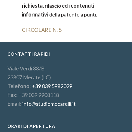
richiesta
, rilascio ed i
contenuti
informativi
della patente a punti.
CIRCOLARE N. 5
CONTATTI RAPIDI
Viale Verdi 88/B
23807 Merate (LC)
Telefono
:
+39 039 5982029
Fax
: +39 039 9908118
Email
:
info@studiomocarelli.it
ORARI DI APERTURA