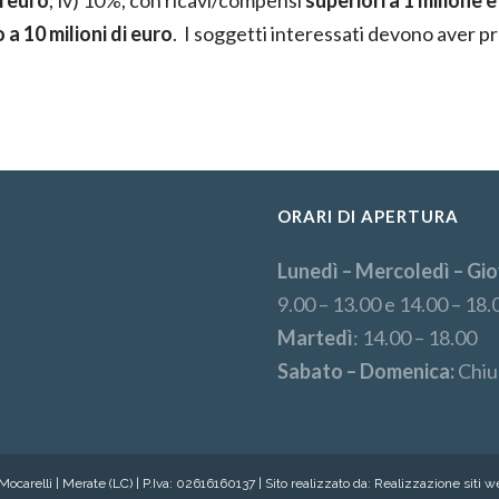
i euro
; iv) 10%, con ricavi/compensi
superiori a 1 milione e 
 a 10 milioni di euro
. I soggetti interessati devono aver p
ORARI DI APERTURA
Lunedì – Mercoledì – Gio
9.00 – 13.00 e 14.00 – 18.
Martedì
: 14.00 – 18.00
Sabato – Domenica:
Chiu
ocarelli | Merate (LC) | P.Iva: 02616160137 | Sito realizzato da:
Realizzazione siti 