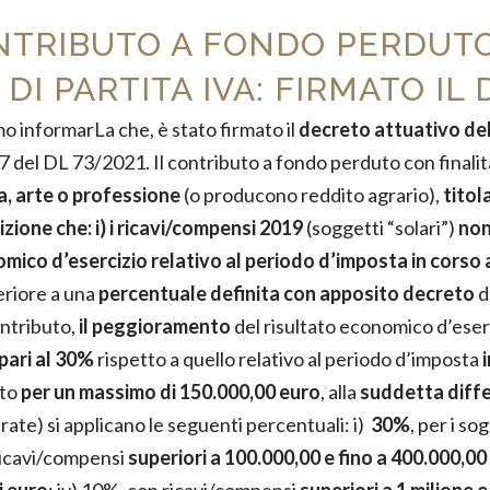
ONTRIBUTO A FONDO PERDUTO
 DI PARTITA IVA: FIRMATO I
mo informarLa che, è stato firmato il
decreto attuativo de
 del DL 73/2021. Il contributo a fondo perduto con finalit
a, arte o professione
(o producono reddito agrario),
titol
dizione che: i) i ricavi/compensi 2019
(soggetti “solari”)
non
ico d’esercizio relativo al periodo d’imposta in corso 
periore a una
percentuale definita con apposito decreto
d
ontributo,
il peggioramento
del risultato economico d’eserc
pari al 30%
rispetto a quello relativo al periodo d’imposta
uto
per un massimo di 150.000,00 euro
, alla
suddetta diff
rate) si applicano le seguenti percentuali: i)
30%
, per i s
ricavi/compensi
superiori a 100.000,00 e fino a 400.000,00