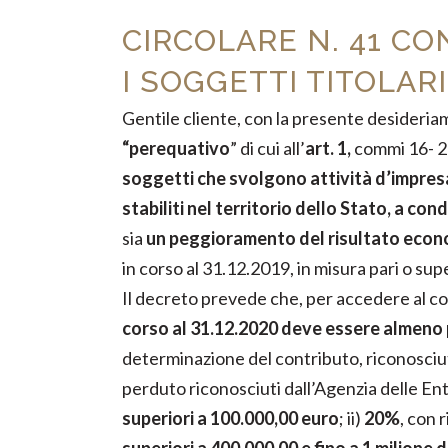
CIRCOLARE N. 41 C
I SOGGETTI TITOLARI
Gentile cliente, con la presente desideria
“perequativo
” di cui all’
art. 1,
commi 16- 27
soggetti che svolgono attività d’impres
stabiliti nel territorio dello Stato, a con
sia
un peggioramento del risultato econom
in corso al 31.12.2019, in misura pari o su
Il decreto prevede che, per accedere al c
corso al 31.12.2020 deve essere almeno 
determinazione del contributo, riconosci
perduto riconosciuti dall’Agenzia delle Ent
superiori a 100.000,00 euro
; ii)
20%
, con 