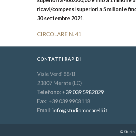
superiori a 400.000,00 e fino a 1 milione d
ricavi/compensi superiori a 5 milioni e fino
30 settembre 2021
.
CIRCOLARE N. 41
CONTATTI RAPIDI
Viale Verdi 88/B
23807 Merate (LC)
Telefono
:
+39 039 5982029
Fax
: +39 039 9908118
Email
:
info@studiomocarelli.it
© Studio M