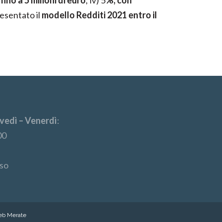
fino a 5 milioni di euro
; iv) 5
%, con
resentato il
modello Redditi 2021 entro il
vedì – Venerdì
:
00
so
web Merate