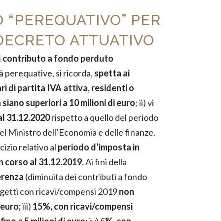
 “PEREQUATIVO” PER
L DECRETO ATTUATIVO
l contributo a fondo perduto
à perequative, si ricorda,
spetta ai
ari di partita IVA attiva, residenti o
 siano superiori a 10 milioni di euro
; ii) vi
al 31.12.2020
rispetto a quello del periodo
el Ministro dell’Economia e delle finanze.
izio relativo al
periodo d’imposta in
in corso al 31.12.2019
. Ai fini della
erenza
(diminuita dei contributi a fondo
oggetti con ricavi/compensi 2019
non
 euro;
iii)
15%, con ricavi/compensi