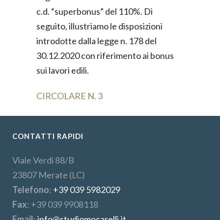
c.d. “superbonus” del 110%. Di
seguito, illustriamo le disposizioni
introdotte dalla legge n. 178 del
30.12.2020 con riferimento ai bonus
sui lavori edili.
CIRCOLARE N. 3
CONTATTI RAPIDI
Viale Verdi 88/B
23807 Merate (LC)
Telefono
:
+39 039 5982029
Fax
: +39 039 9908118
Email
:
info@studiomocarelli.it