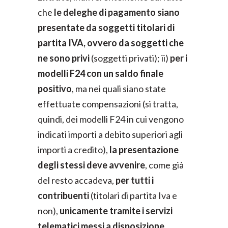
che
le deleghe di pagamento siano
presentate da soggetti titolari di
partita IVA, ovvero da soggetti che
ne sono privi
(soggetti privati); ii)
per i
modelli F24 con un saldo finale
positivo
, ma nei quali siano state
effettuate compensazioni (si tratta,
quindi, dei modelli F24 in cui vengono
indicati importi a debito superiori agli
importi a credito),
la presentazione
degli stessi deve avvenire
, come già
del resto accadeva,
per tutti i
contribuenti
(titolari di partita Iva e
non),
unicamente tramite i servizi
telematici messi a disposizione