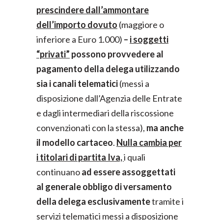
prescindere dall’ammontare
dell’importo dovuto
(maggiore o
inferiore a Euro 1.000)
–
i soggetti
“privati”
possono provvedere al
pagamento della delega utilizzando
sia i canali telematici
(messi a
disposizione dall’Agenzia delle Entrate
e dagli intermediari della riscossione
convenzionati con la stessa),
ma anche
il modello cartaceo
.
Nulla cambia per
i titolari di partita Iva,
i quali
continuano
ad essere assoggettati
al generale obbligo di versamento
della delega esclusivamente
tramite i
servizi telematici messi a disposizione