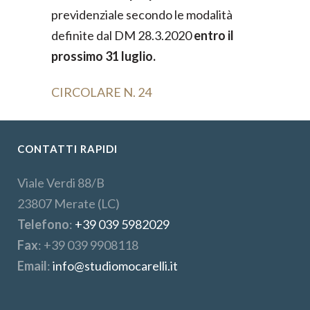
previdenziale secondo le modalità
definite dal DM 28.3.2020
entro il
prossimo 31 luglio.
CIRCOLARE N. 24
CONTATTI RAPIDI
Viale Verdi 88/B
23807 Merate (LC)
Telefono
:
+39 039 5982029
Fax
: +39 039 9908118
Email
:
info@studiomocarelli.it