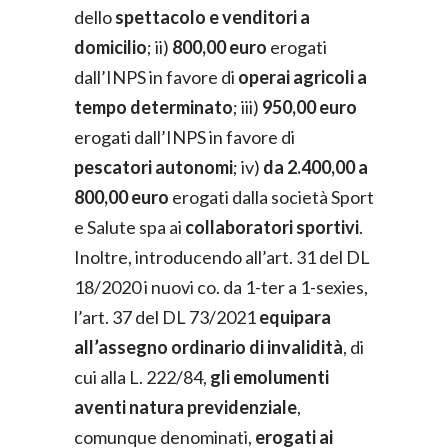
dello
spettacolo e venditori a
domicilio
; ii)
800,00 euro
erogati
dall’INPS in favore di
operai agricoli a
tempo determinato
; iii)
950,00 euro
erogati dall’INPS in favore di
pescatori autonomi
; iv)
da 2.400,00 a
800,00 euro
erogati dalla società Sport
e Salute spa ai
collaboratori sportivi
.
Inoltre, introducendo all’art. 31 del DL
18/2020 i nuovi co. da 1-ter a 1-sexies,
l’art. 37 del DL 73/2021
equipara
all’assegno ordinario di invalidità
, di
cui alla L. 222/84,
gli emolumenti
aventi natura previdenziale
,
comunque denominati,
erogati ai