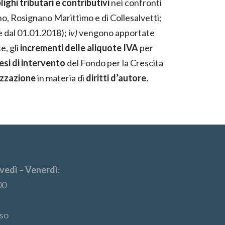
ghi tributari e contributivi
nei confronti
no, Rosignano Marittimo e di Collesalvetti;
re dal 01.01.2018);
iv)
vengono apportate
e, gli
incrementi delle aliquote IVA
per
esi di intervento
del Fondo per la Crescita
izzazione
in materia di
diritti d’autore.
vedì – Venerdì
:
00
so