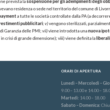
ne prevista la
sospensione per gli adempimenti degli obbli
avevano residenza o sede nel territorio del comune di Livor
 payment
a tutte le società controllate dalla PA (a decorre
vestimenti pubblicitari
;
v)
vengono sterilizzati, parzialment
 di Garanzia delle PMI;
vii)
viene introdotta una
nuova ipot
in crisi di grande dimensione); viii) viene definita la
liberal
ORARI DI APERTURA
Lunedì – Mercoledì – Gio
9.00 – 13.00 e 14.00 – 18.
Martedì
: 14.00 – 18.00
Sabato – Domenica:
Chiu