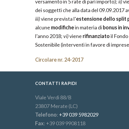
versamento in 5 rate di pari importo);
ii)
vie
dei soggetti che alla data del 09.09.2017 
iii)
viene prevista l’
estensione dello split
alcune
modifiche
in materia di
bonus in in
l’anno 2018;
vi)
viene
rifinanziato
il Fondo
Sostenibile (interventi in favore di imprese 
Circolare nr. 24-2017
CONTATTI RAPIDI
Viale Verdi 88/B
23807 Merate (LC)
Telefono
:
+39 039 5982029
Fax
: +39 039 9908118