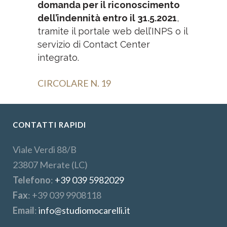
domanda per il riconoscimento
dell’indennità entro il 31.5.2021
,
tramite il portale web dell’INPS o il
servizio di Contact Center
integrato.
CIRCOLARE N. 19
CONTATTI RAPIDI
Viale Verdi 88/B
23807 Merate (LC)
Telefono
:
+39 039 5982029
Fax
: +39 039 9908118
Email
:
info@studiomocarelli.it