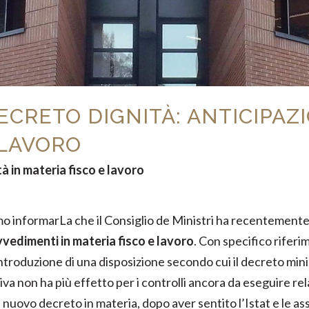
DECRETO DIGNITÀ: ANTICIPAZ
 LAVORO
tà in materia fisco e lavoro
mo informarLa che il Consiglio de Ministri ha recentemente 
vedimenti in materia fisco e lavoro
. Con specifico riferi
ntroduzione di una disposizione secondo cui il decreto min
iva non ha più effetto per i controlli ancora da eseguire relat
un nuovo decreto in materia, dopo aver sentito l’Istat e le