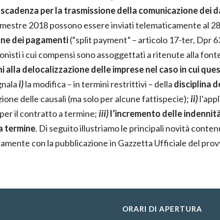
 scadenza per la trasmissione della comunicazione dei d
zo trimestre 2018 possono essere inviati telematicamente al 
ione dei pagamenti
(“split payment” – articolo 17-ter, Dpr 6
nisti i cui compensi sono assoggettati a ritenute alla fonte a
i alla delocalizzazione delle imprese nel caso in cui ques
egnala
i)
la modifica – in termini restrittivi – della
disciplina d
one delle causali (ma solo per alcune fattispecie);
ii)
l’appl
 per il contratto a termine;
iii)
l’incremento delle indennit
 a termine
. Di seguito illustriamo le principali novità cont
olamente con la pubblicazione in Gazzetta Ufficiale del pro
ORARI DI APERTURA