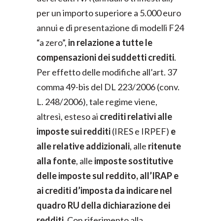
per un importo superiore a 5.000 euro
annui e di presentazione di modelli F24
“a zero”,
in relazione a tutte le
compensazioni dei suddetti crediti
.
Per effetto delle modifiche all’art. 37
comma 49-bis del DL 223/2006 (conv.
L. 248/2006), tale regime viene,
altresì, esteso ai
crediti relativi alle
imposte sui redditi
(IRES e IRPEF)
e
alle relative addizionali
, alle
ritenute
alla fonte
, alle
imposte sostitutive
delle imposte sul reddito,
all’IRAP e
ai crediti d’imposta da indicare nel
quadro RU della dichiarazione dei
redditi
. Con riferimento alla