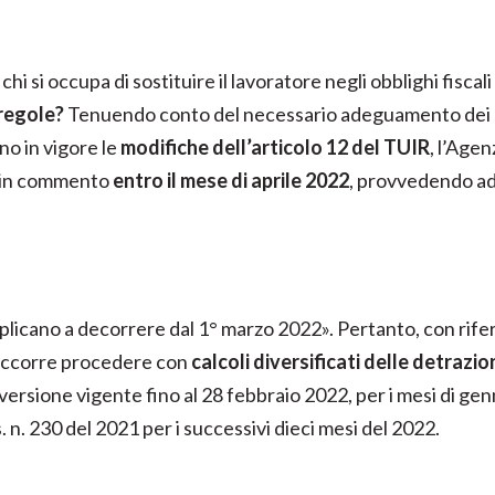
hi si occupa di sostituire il lavoratore negli obblighi fiscal
regole?
Tenuendo conto del necessario adeguamento dei so
no in vigore le
modifiche dell’articolo 12 del TUIR
, l’Agen
e in commento
entro il mese di aprile 2022
, provvedendo ad
pplicano a decorrere dal 1° marzo 2022». Pertanto, con rife
o, occorre procedere con
calcoli diversificati delle detrazio
a versione vigente fino al 28 febbraio 2022, per i mesi di g
 n. 230 del 2021 per i successivi dieci mesi del 2022.