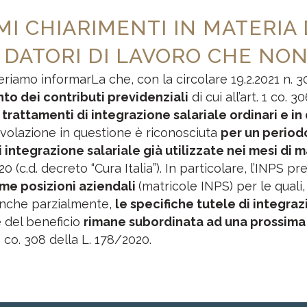
IMI CHIARIMENTI IN MATERIA
 DATORI DI LAVORO CHE NON
eriamo informarLa che, con la circolare 19.2.2021 n. 3
to dei contributi previdenziali
di cui all’art. 1 co.
 trattamenti di integrazione salariale ordinari e i
evolazione in questione è riconosciuta
per un period
di integrazione salariale già utilizzate nei mesi d
0 (c.d. decreto “Cura Italia”). In particolare, l’INPS p
me posizioni aziendali
(matricole INPS) per le quali
nche parzialmente,
le specifiche tutele di integraz
ne del beneficio
rimane subordinata ad una prossima
1 co. 308 della L. 178/2020.