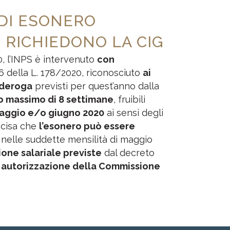
 DI ESONERO
 RICHIEDONO LA CIG
0, l’INPS è intervenuto
con
 306 della L. 178/2020, riconosciuto
ai
n deroga
previsti per quest’anno dalla
o massimo di 8 settimane
, fruibili
i maggio e/o giugno 2020
ai sensi degli
recisa che
l’esonero può essere
, nelle suddette mensilità di maggio
ione salariale previste
dal decreto
 autorizzazione della Commissione