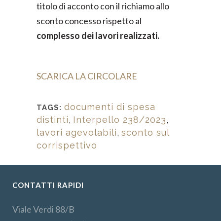
titolo di acconto con il richiamo allo
sconto concesso rispetto al
complesso dei lavori realizzati.
SCARICA LA CIRCOLARE
documenti di spesa
TAGS:
distinti
,
Interpello 238/2023
,
lavori agevolabili
,
sconto sul
corrispettivo
CONTATTI RAPIDI
Viale Verdi 88/B