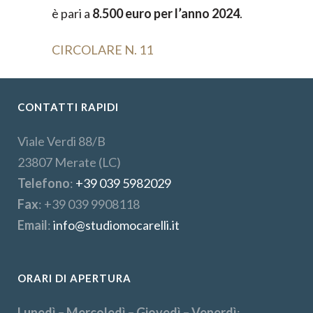
è pari a
8.500 euro per l’anno 2024
.
CIRCOLARE N. 11
CONTATTI RAPIDI
Viale Verdi 88/B
23807 Merate (LC)
Telefono
:
+39 039 5982029
Fax
: +39 039 9908118
Email
:
info@studiomocarelli.it
ORARI DI APERTURA
Lunedì – Mercoledì – Giovedì – Venerdì
: