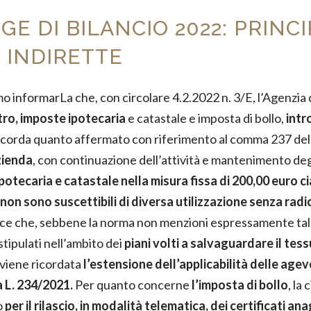
GE DI BILANCIO 2022: PRINCI
 INDIRETTE
mo informarLa che, con circolare 4.2.2022 n. 3/E, l’Agenzia
stro, imposte ipotecaria
e catastale e imposta di bollo,
intr
si ricorda quanto affermato con riferimento al comma 237 del
zienda
, con continuazione dell’attività e mantenimento deg
ipotecaria e catastale nella misura fissa di 200,00 euro 
non sono suscettibili di diversa utilizzazione senza radi
risce che, sebbene la norma non menzioni espressamente ta
stipulati nell’ambito dei
piani volti a salvaguardare il tes
 viene ricordata
l’estensione dell’applicabilità delle agev
 L. 234/2021.
Per quanto concerne
l’imposta di bollo
, la
o
per il rilascio, in modalità telematica, dei certificati ana