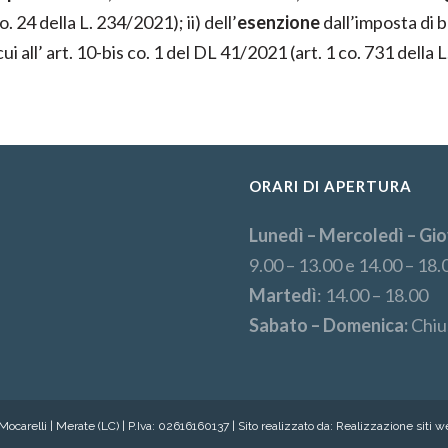
 24 della L. 234/2021); ii) dell’
esenzione
dall’imposta di b
cui all’ art. 10-bis co. 1 del DL 41/2021 (art. 1 co. 731 della
ORARI DI APERTURA
Lunedì – Mercoledì – Gio
9.00 – 13.00 e 14.00 – 18.
Martedì
: 14.00 – 18.00
Sabato – Domenica:
Chiu
ocarelli | Merate (LC) | P.Iva: 02616160137 | Sito realizzato da:
Realizzazione siti 