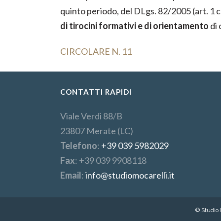
quinto periodo, del DLgs. 82/2005 (art. 1 co.
di tirocini formativi e di orientamento
di 
CIRCOLARE N. 11
CONTATTI RAPIDI
Viale Verdi 88/B
23807 Merate (LC)
Telefono
:
+39 039 5982029
Fax
: +39 039 9908118
Email
:
info@studiomocarelli.it
© Studio M