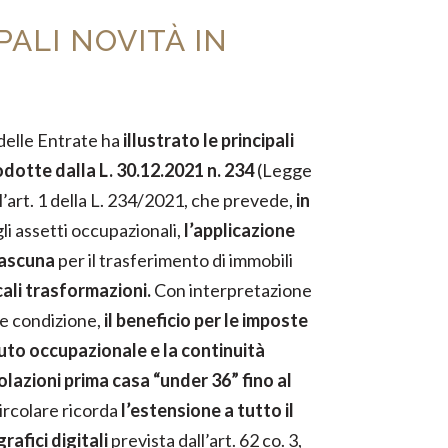
PALI NOVITÀ IN
 delle Entrate ha
illustrato le principali
odotte dalla L. 30.12.2021 n. 234
(Legge
l’art. 1 della L. 234/2021, che prevede,
in
li assetti occupazionali,
l’applicazione
ciascuna
per il trasferimento di immobili
cali trasformazioni.
Con interpretazione
le condizione,
il beneficio per le imposte
suto occupazionale e la continuità
olazioni prima casa “under 36” fino al
 circolare ricorda
l’estensione a tutto il
grafici digitali
prevista dall’art. 62 co. 3,