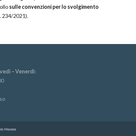
ollo
sulle convenzioni per lo svolgimento
 L. 234/2021).
vedì – Venerdì
:
00
so
web Merate